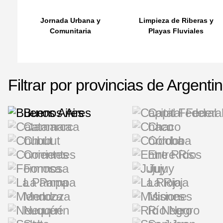
Jornada Urbana y
Limpieza de Riberas y
Comunitaria
Playas Fluviales
Filtrar por provincias de Argenti
Buenos Aires
Capital Federa
Catamarca
Chaco
Chubut
Córdoba
Corrientes
Entre Ríos
Formosa
Jujuy
La Pampa
La Rioja
Mendoza
Misiones
Neuquén
Río Negro