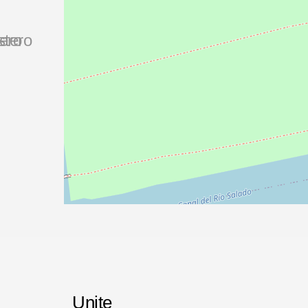
stero
Unite