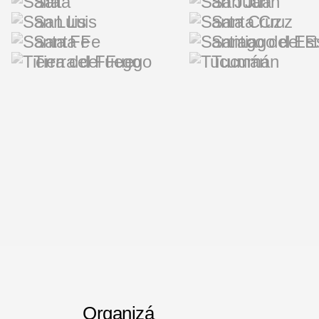
Salta
San Juan
San Luis
Santa Cruz
Santa Fe
Santiago del E
Tierra del Fuego
Tucumán
Organizá